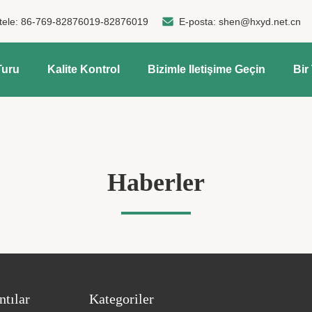
tele:
86-769-82876019-82876019
E-posta:
shen@hxyd.net.cn
Turu
Kalite Kontrol
Bizimle Iletişime Geçin
Bir 
Haberler
ntılar
Kategoriler