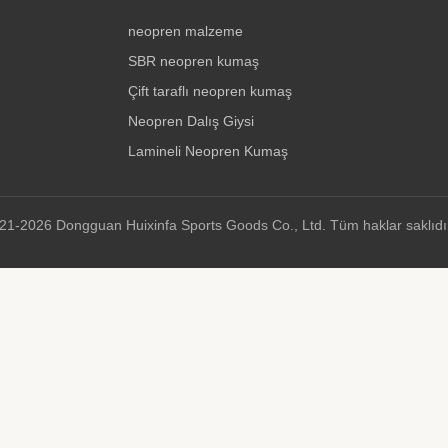
neopren malzeme
SBR neopren kumaş
Çift taraflı neopren kumaş
Neopren Dalış Giysi
Lamineli Neopren Kumaş
21-2026 Dongguan Huixinfa Sports Goods Co., Ltd. Tüm haklar saklıdır