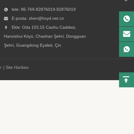
tele: 86-769-82876019-82876019
E-posta:
shen@hxyd.net.cn
Ekle: Oda 103,15 Caohu Caddesi,
Hanxishui Köyü, Chashan Şehri, Dongguan
Şehri, Guangdong Eyaleti, Çin.
. |
Site Haritası