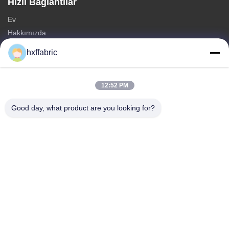
Hızlı Bağlantılar
Ev
Hakkımızda
Ürünler
hxffabric
Bize Ulaşın
Kategoriler
12:52 PM
neopren malzeme
Good day, what product are you looking for?
SBR neopren kumaş
Çift taraflı neopren kumaş
Neopren Dalış Giysi
Lamineli Neopren Kumaş
Bize Ulaşın
tele: 0086-769-82876019-82876019
E-posta:
shen@hxyd.net.cn
Ekle: Oda 103,15 Caohu Caddesi, Hanxishui Köyü, Chashan