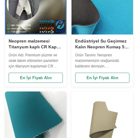
Neopren malzemesi
Endüstriyel Su Geçirmez
Titanyum kaplı CR Kapalı
Kalın Neopren Kumaş 5-
hücre köpüğü Üstün
10 Shore A Sertlik Kolay
Ürün Adı: Premium yüzme ve
Ürün Tanımı: Neopren
germe dayanıklılığı Isı
Temizlenir
ıslak takım elbiseleri panelleri
malzememizin olağanüstü
yalıtım özellikleri
için titanyum kaplamalı CR
kalitesini deneyin.
Neopren levhaları Özet:Özellikle
Profesyonellerimiz tarafından 26
titanyum kaplı mayolar, triatlon
yıldır titizlikle üretilmiş.Bu çok
En İyi Fiyatı Alın
En İyi Fiyatı Alın
takım elbiseleri ve yüksek
yönlü malzeme en iyi özellikleri
performanslı ıslak elbiseler için
ve eşsiz performansıyla çeşitli
tasarlanmış bir B2B
ihtiyaçlarınızı karşılamak için
mühendisliği neopren
tasarlanmıştır. Yüksek kaliteli
laminat.Çekirdek, üstün yalıtım
neoprenden yapılmış olan bu
için orijinal ...
ürün ola...