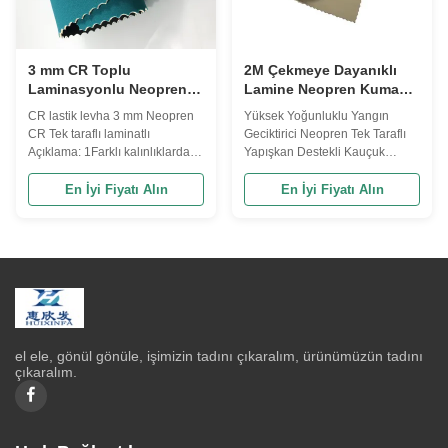
3 mm CR Toplu
2M Çekmeye Dayanıklı
Laminasyonlu Neopren
Lamine Neopren Kumaş
Kumaş 3-12 Derece
Levha Yüksek
CR lastik levha 3 mm Neopren
Yüksek Yoğunluklu Yangın
Sertlik
Yoğunluklu
CR Tek taraflı laminatlı
Geciktirici Neopren Tek Taraflı
Açıklama: 1Farklı kalınlıklarda
Yapışkan Destekli Kauçuk
SBR, SCR, CR tedarik ediyoruz.
Levha CR Köpük Levhalar
2Kendi başımıza farklı
Siyah köpük kauçuk levhaların
En İyi Fiyatı Alın
En İyi Fiyatı Alın
kumaşlarla laminat edilebilirler,
özellikleri Malzeme CR
örneğin poliester, naylon, likra
Neopren Kalınlık 1-48mm
ve benzeri, müşterimizin
Standart Genişlik 1M Standart
gereksinimlerine göre
Uzunluk 2M veya 10M - 50M
özelleştirilmiştir. 3Müşterilerimiz
veya özelleştirilmiş Ödeme
için ...
koşulları Depozito %50, sevkiyat
...
el ele, gönül gönüle, işimizin tadını çıkaralım, ürünümüzün tadını
çıkaralım.