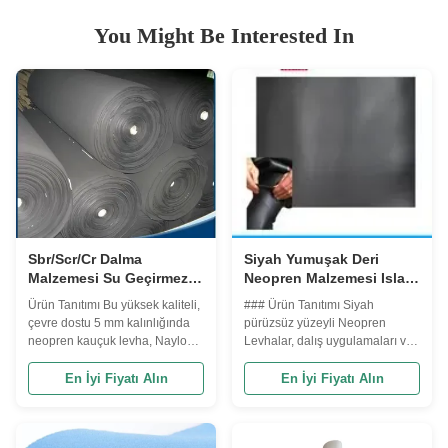
You Might Be Interested In
Sbr/Scr/Cr Dalma
Siyah Yumuşak Deri
Malzemesi Su Geçirmez
Neopren Malzemesi Islak
Termal İzolasyon
takım elbiseler için
Ürün Tanıtımı Bu yüksek kaliteli,
### Ürün Tanıtımı Siyah
Kumaşları Spor
Kalınlığı 1mm-50mm
çevre dostu 5 mm kalınlığında
pürüzsüz yüzeyli Neopren
Ekipmanları Malzemeleri
neopren kauçuk levha, Naylon,
Levhalar, dalış uygulamaları ve
Koruyucu Ekipman
polyester, peluş ve daha
çeşitli diğer kullanımlar için
Kumaşları Sörf Kıyafeti
fazlasıyla lamine edilmiştir.
idealdir. Bu levhalar mükemmel
En İyi Fiyatı Alın
En İyi Fiyatı Alın
Kumaşları At Koşumları
Mükemmel esneklik, stabilite ve
esneklik, dayanıklılık ve yalıtım
Kemerleri Vücut
dayanıklılık sunar, bu da onu
sunarak dalgıç giysileri, su
Şekillendirici Kumaşlar
bitmiş ürün fabrikalarındaki
sporları ekipmanları, koruyucu