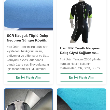
çeşitli uygulamalar için ideal
ekipmanlar ve daha fazlası için
kılar. Ürün Özellikleri FOB ...
uygundur. --- ### Ürün ...
SCR Kauçuk Tüplü Dalış
Neopren Sünger Köpük
Yumuşak Mavi 3mm
### Ürün Tanıtımı Bu ürün, sörf
HY-F002 Çeşitli Neopren
Neopren Kumaş
kıyafetleri, balıkçı tulumları,
Dalış Giysi Sağlam ve
eldivenler ve diğer spor ve tıbbi
Dayanıklı
### Ürün Tanıtımı 2006 yılında
koruyucu aksesuarlar dahil
kurulan Huixin kullanım
olmak üzere çeşitli uygulamalar
malzemeleri, CR, SCR, SBR ve
için tasarlanmıştır. Mükemmel
EVA dahil olmak üzere
elastikiyet, yumuşaklık ve
bölünmüş film ve çeşitli kauçuk
En İyi Fiyatı Alın
En İyi Fiyatı Alın
soğuğa dayanıklılık sunan SCR
(NEOPREN) dalış
ve Polyester Jarse gibi yüksek
malzemelerinin yapıştırılması ve
kaliteli malzemelerden ...
çeşitli köpüklerin
uzmanlaşmıştır. SBR ve CR'yi
çeşitli kalınlıklarda, kaba
kabartmalı, ince kabartmalı, ...