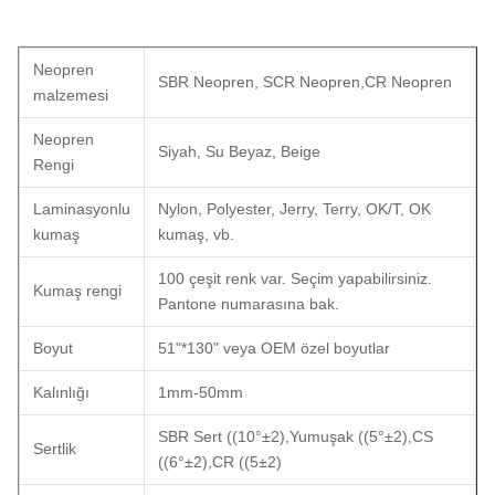
Neopren
SBR Neopren, SCR Neopren,CR Neopren
malzemesi
Neopren
Siyah, Su Beyaz, Beige
Rengi
Laminasyonlu
Nylon, Polyester, Jerry, Terry, OK/T, OK
kumaş
kumaş, vb.
100 çeşit renk var. Seçim yapabilirsiniz.
Kumaş rengi
Pantone numarasına bak.
Boyut
51"*130" veya OEM özel boyutlar
Kalınlığı
1mm-50mm
SBR Sert ((10°±2),Yumuşak ((5°±2),CS
Sertlik
((6°±2),CR ((5±2)