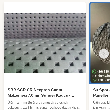
SBR SCR CR Neopren Conta
Su Sporla
Malzemesi 7.0mm Sünger Kauçuk
Panelleri
Levha
Yalıtıml
Ürün Tanıtımı Bu ürün, yumuşak ve esnek
Ürün adı: El
dokusuyla zarif bir his sunar. Darbeye dayanıklı, ısı
için Aşınm