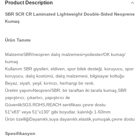
Product Description
SBR SCR CR Laminated Lightweight Double-Sided Neoprene
Kumaş
Ürün Tanımı
MalzemeSBR/neopren dalış malzemesi+poliester/OK kumaş/
kumaş
Kullanım SBR giysileri, eldiven, spor bilek desteği, koruyucu, spor
koruyucu, dalış kostümü, dalış malzemesi, bilgisayar koltuğu
Beyaz, siyah, yeşil, kırmızı, herhangi bir renk.
Üretim yapımıNeopren/SBR, bir taraftan iki tarafa kumaş,SBR
yapıştırıcı, çıkartıcı, yapıştırıcı ile
GüvenlikSGS.ROHS,REACH sertifikası.çevre dostu
51"x83" veya 51"x130" gibi boyutlar, kalınlığı 1-50mm
Ürün özelliğiDayanıklı,suya dayanıklı,elastik,yumuşak,çevre dostu
Spesifikasyon