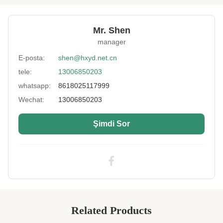
Function:
Antioksidan, kükürt direnci
Mr. Shen
Thickness:
2-40mm
manager
Size:
130x330cm, 130x680cm, 130x420cm
E-posta:
shen@hxyd.net.cn
tele:
13006850203
Color:
Siyah, sarı, pembe, mor veya müşteri
gereksinimi
whatsapp:
8618025117999
Application:
Dalış elbisesi, bikini, spor koruyucular, çantalar
Wechat:
13006850203
vb.
Şimdi Sor
Feature:
Anti-bakteriyel, nefes alabilen, çevre dostu
Fabric:
Naylon, Polyester, Havlu vb.
High Light:
SBR silikon sünger levha
,
SCR silikon sünger levha
,
CR silikon sünger levha
Related Products