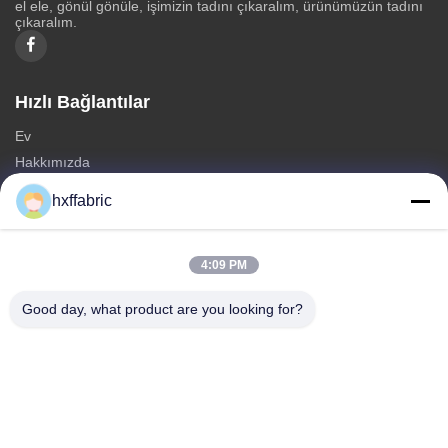
el ele, gönül gönüle, işimizin tadını çıkaralım, ürünümüzün tadını
çıkaralım.
Hızlı Bağlantılar
Ev
Hakkımızda
Ürünler
hxffabric
Bize Ulaşın
Kategoriler
4:09 PM
neopren malzeme
Good day, what product are you looking for?
SBR neopren kumaş
Çift taraflı neopren kumaş
Neopren Dalış Giysi
Lamineli Neopren Kumaş
Bize Ulaşın