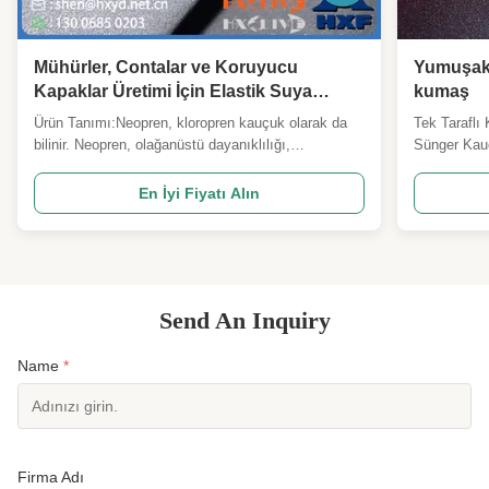
Mühürler, Contalar ve Koruyucu
Yumuşak
Kapaklar Üretimi İçin Elastik Suya
kumaş
Dayanıklı Sentetik Kauçuk Neopren
Ürün Tanımı:Neopren, kloropren kauçuk olarak da
Tek Taraflı
Malzeme
bilinir. Neopren, olağanüstü dayanıklılığı,
Sünger Kauç
esnekliği,ve çeşitli çevresel faktörlere dirençBu
kumaş ile l
yüksek performanslı neopren malzemesi, otomotiv
sünger kauç
En İyi Fiyatı Alın
ve inşaatdan spor kıyafetlerine ve endüstriyel
mükemmel e
uygulamalara kadar birçok endüstride tercih edilen
dayanıklı Uy
bir seçim ...
çizmeler, el
Send An Inquiry
Name
*
Firma Adı