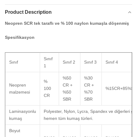
Product Description
Neopren SCR tek taraflı ve % 100 naylon kumaşla döşenmiş
Spesifikasyon
Sınıf
Sınıf
Sınıf 2
Sınıf 3
Sınıf 4
1
%50
%30
%
Neopren
CR +
CR +
100
%15CR+85%SB
malzemesi
%50
%70
CR
SBR
SBR
Laminasyonlu
Polyester, Nylon, Lycra, Spandex ve diğerleri g
kumaş
hemen tüm kumaş türleri.
Boyut