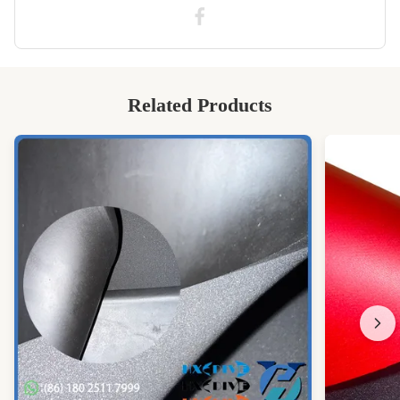
50"*80" özel baskılı neopren kumaş
,
1mm beyaz neopren kumaş
Related Products