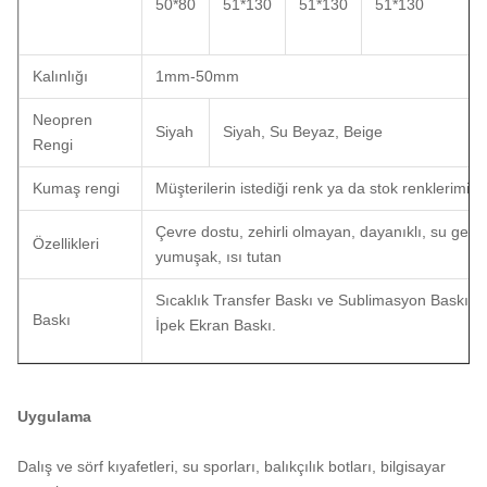
50*80
51*130
51*130
51*130
Kalınlığı
1mm-50mm
Neopren
Siyah
Siyah, Su Beyaz, Beige
Rengi
Kumaş rengi
Müşterilerin istediği renk ya da stok renklerimiz.
Çevre dostu, zehirli olmayan, dayanıklı, su geçi
Özellikleri
yumuşak, ısı tutan
Sıcaklık Transfer Baskı ve Sublimasyon Baskı, Dij
Baskı
İpek Ekran Baskı.
Uygulama
Dalış ve sörf kıyafetleri, su sporları, balıkçılık botları, bilgisayar