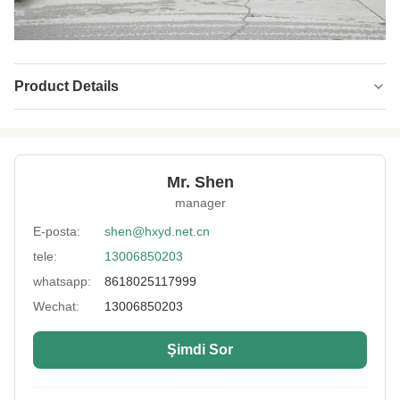
Product Details
Name:
Yumuşak Su Geçirmez Neopren Kumaş
Neoprene Color:
Siyah Beyaz Bej
Mr. Shen
Thickness:
1mm-20mm
manager
Feature:
Su geçirmez, darbeye dayanıklı, sıcak tutma
E-posta:
shen@hxyd.net.cn
tele:
13006850203
Process:
lamine
whatsapp:
8618025117999
Usage:
Isıtma yeleği, kemer tipi, fırın eldiven, çanta
Wechat:
13006850203
Hardness:
10~13°
Şimdi Sor
Size:
özelleştirilmiş
High Light:
1mm özel baskılı neopren kumaş
,