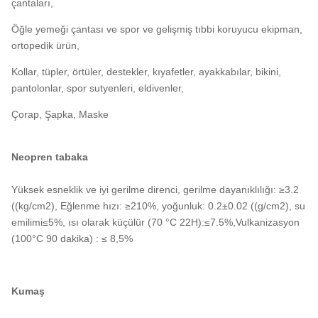
çantaları,
Öğle yemeği çantası ve spor ve gelişmiş tıbbi koruyucu ekipman,
ortopedik ürün,
Kollar, tüpler, örtüler, destekler, kıyafetler, ayakkabılar, bikini,
pantolonlar, spor sutyenleri, eldivenler,
Çorap, Şapka, Maske
Neopren tabaka
Yüksek esneklik ve iyi gerilme direnci, gerilme dayanıklılığı: ≥3.2
((kg/cm2), Eğlenme hızı: ≥210%, yoğunluk: 0.2±0.02 ((g/cm2), su
emilimi≤5%, ısı olarak küçülür (70 °C 22H):≤7.5%,Vulkanizasyon
(100°C 90 dakika) : ≤ 8,5%
Kumaş