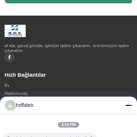
el ele, gönül gönüle, işimizin tadını çıkaralım, ürünümüzün tadını
çıkaralım.
Hızlı Bağlantılar
Ev
Hakkımızda
Ürünler
hxffabric
Bize Ulaşın
Kategoriler
8:08 PM
neopren malzeme