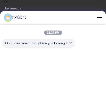
Ev
Hakkımızda
Ürünler
hxffabric
Bize Ulaşın
Kategoriler
12:27 PM
neopren malzeme
Good day, what product are you looking for?
SBR neopren kumaş
Çift taraflı neopren kumaş
Neopren Dalış Giysi
Lamineli Neopren Kumaş
Bize Ulaşın
tele: 0086-769-82876019-82876019
E-posta:
shen@hxyd.net.cn
Ekle: Oda 103,15 Caohu Caddesi, Hanxishui Köyü, Chashan
Şehri, Dongguan Şehri, Guangdong Eyaleti, Çin.