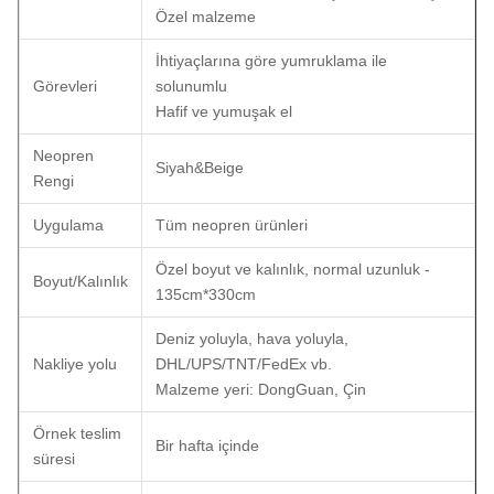
Özel malzeme
İhtiyaçlarına göre yumruklama ile
Görevleri
solunumlu
Hafif ve yumuşak el
Neopren
Siyah&Beige
Rengi
Uygulama
Tüm neopren ürünleri
Özel boyut ve kalınlık, normal uzunluk -
Boyut/Kalınlık
135cm*330cm
Deniz yoluyla, hava yoluyla,
Nakliye yolu
DHL/UPS/TNT/FedEx vb.
Malzeme yeri: DongGuan, Çin
Örnek teslim
Bir hafta içinde
süresi