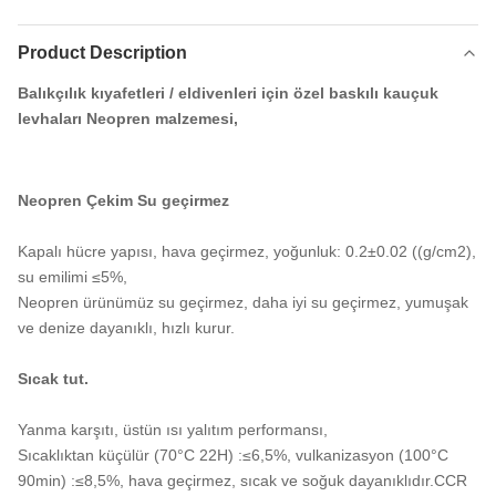
Product Description
Balıkçılık kıyafetleri / eldivenleri için özel baskılı kauçuk
levhaları Neopren malzemesi,
Neopren Çekim Su geçirmez
Kapalı hücre yapısı, hava geçirmez, yoğunluk: 0.2±0.02 ((g/cm2),
su emilimi ≤5%,
Neopren ürünümüz su geçirmez, daha iyi su geçirmez, yumuşak
ve denize dayanıklı, hızlı kurur.
Sıcak tut.
Yanma karşıtı, üstün ısı yalıtım performansı,
Sıcaklıktan küçülür (70°C 22H) :≤6,5%, vulkanizasyon (100°C
90min) :≤8,5%, hava geçirmez, sıcak ve soğuk dayanıklıdır.CCR