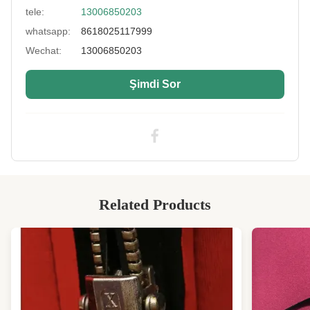
tele:
13006850203
Material:
SBR/SCR/CR
whatsapp:
8618025117999
Printing:
Yüceltme
Wechat:
13006850203
Usage:
Neopren Ürün
Şimdi Sor
Size:
özelleştirilmiş
High Light:
0.2g/Cm2 kauçuk neopren levha
,
3mm kauçuk neopren levha
,
3mm pürüzsüz cilt neopren kumaş
Related Products