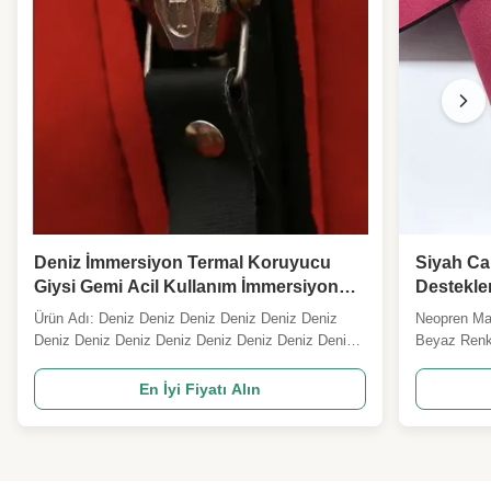
Deniz İmmersiyon Termal Koruyucu
Siyah C
Giysi Gemi Acil Kullanım İmmersiyon
Destekle
Giysisi Termal Koruyucu Giysi
Ürün Adı: Deniz Deniz Deniz Deniz Deniz Deniz
Neopren Mal
Deniz Deniz Deniz Deniz Deniz Deniz Deniz Deniz
Beyaz Renkl
Deniz Deniz Deniz Deniz Deniz Deniz Deniz Deniz
Değer Renk
Deniz Deniz Deniz Deniz Deniz Deniz Deniz Deniz
Uygulama S
En İyi Fiyatı Alın
Deniz Deniz Deniz Deniz Deniz Deniz Deniz Özet:
Sertlik 5-1
SOLAS tarzında, soğuk suya kazara daldırıldıktan
Malzeme Ne
sonra ...
Köpük Kauçu