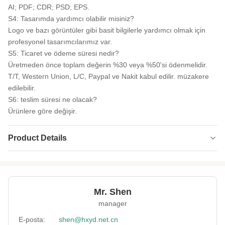
AI; PDF; CDR; PSD; EPS.
S4: Tasarımda yardımcı olabilir misiniz?
Logo ve bazı görüntüler gibi basit bilgilerle yardımcı olmak için
profesyonel tasarımcılarımız var.
S5: Ticaret ve ödeme süresi nedir?
Üretmeden önce toplam değerin %30 veya %50'si ödenmelidir.
T/T, Western Union, L/C, Paypal ve Nakit kabul edilir. müzakere
edilebilir.
S6: teslim süresi ne olacak?
Ürünlere göre değişir.
Product Details
Product Name:
Özel Kabartmalı Kauçuk Levhalar
Process:
Kabartmalı
Mr. Shen
Thickness:
GELENEK
manager
Feature:
Su geçirmez, darbeye dayanıklı, sıcak tutma
E-posta:
shen@hxyd.net.cn