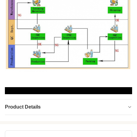
Product Details
Material:
SCR ve Naylon
Application:
Dalış elbisesi, sörf kıyafeti, wader, eldiven ve
aksesuarlar. spor ve tıbbi koruma aksesuarları