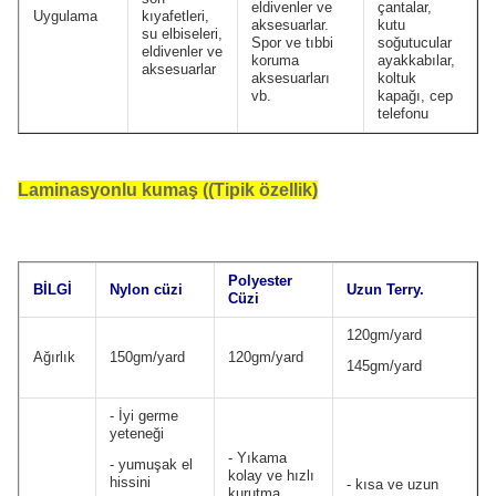
eldivenler ve
çantalar,
Uygulama
kıyafetleri,
aksesuarlar.
kutu
su elbiseleri,
Spor ve tıbbi
soğutucular
eldivenler ve
koruma
ayakkabılar,
aksesuarlar
aksesuarları
koltuk
vb.
kapağı, cep
telefonu
Laminasyonlu kumaş ((Tipik özellik)
Polyester
BİLGİ
Nylon cüzi
Uzun Terry.
Cüzi
120gm/yard
Ağırlık
150gm/yard
120gm/yard
145gm/yard
- İyi germe
yeteneği
- Yıkama
- yumuşak el
kolay ve hızlı
hissini
- kısa ve uzun
kurutma