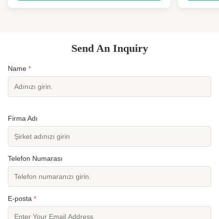
fermuarlı, baharlık kıyafet, 3 mm neopren, ...
Boyut 51 İz
Tanımı ...
Send An Inquiry
Name
*
Firma Adı
Telefon Numarası
E-posta
*