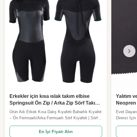
Erkekler için kısa ıslak takım elbise
Yalıtım 
Springsuit Ön Zip / Arka Zip Sörf Takımı
Neopren
Sörf için Neopren Bir Parça Şnorkel
Ürün Adı Erkek Kısa Dalış Kıyafeti Baharlık Kıyafet
Evet Dayanı
SUP
– Ön Fermuarlı/Arka Fermuarlı Sörf Kıyafeti | Sörf,
Direnci İçi
Şnorkel, SUP için Neopren Tek Parça Popüler SEO
Özellik Değ
Anahtar Kelimeler erkek sörf kıyafeti, kısa dalış
Kalınlığı 3
En İyi Fiyatı Alın
kıyafeti, kısa kollu dalış kıyafeti, ön fermuarlı/arka
Kumaş reng