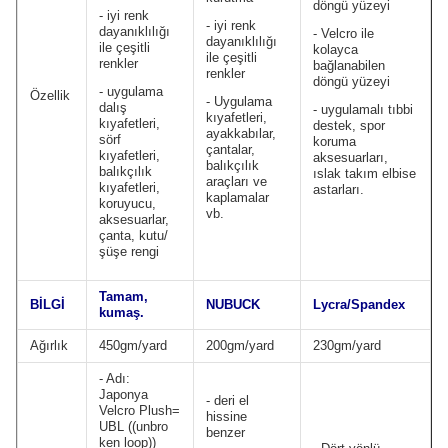
döngü yüzeyi
- iyi renk
- iyi renk
dayanıklılığı
- Velcro ile
dayanıklılığı
ile çeşitli
kolayca
ile çeşitli
renkler
bağlanabilen
renkler
döngü yüzeyi
- uygulama
Özellik
- Uygulama
dalış
- uygulamalı tıbbi
kıyafetleri,
kıyafetleri,
destek, spor
ayakkabılar,
sörf
koruma
çantalar,
kıyafetleri,
aksesuarları,
balıkçılık
balıkçılık
ıslak takım elbise
araçları ve
kıyafetleri,
astarları.
kaplamalar
koruyucu,
vb.
aksesuarlar,
çanta, kutu/
şüşe rengi
Tamam,
BİLGİ
NUBUCK
Lycra/Spandex
kumaş.
Ağırlık
450gm/yard
200gm/yard
230gm/yard
- Adı:
Japonya
- deri el
Velcro Plush=
hissine
UBL ((unbro
benzer
ken loop))