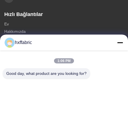
Hızlı Bağlantılar
Ev
Hakkımızda
Ürünler
hxffabric
Bize Ulaşın
Kategoriler
1:06 PM
neopren malzeme
Good day, what product are you looking for?
SBR neopren kumaş
Çift taraflı neopren kumaş
Neopren Dalış Giysi
Lamineli Neopren Kumaş
Bize Ulaşın
tele: 0086-769-82876019-82876019