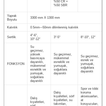
%50 CR +
%50 SBR
Yaprak
3300 mm X 1300 mm
Boyutu
Kalınlık
0.5mm---50mm dilimlenmiş kalınlık
4°-6°,
Sertlik
3°-5°
8°-10°, 12°
10°-12°
Su
geçirmez,
yüksek
Su geçirmez,
Su geçirmez,
basıncaya
mükemmel
esnek ve
dayanıklı,
esneklik ve
FONKSYON
yumuşak,
mükemmel
yumuşak,
soğuklara
esneklik ve
soğuklara
dayanıklı
yumuşak,
dayanıklı
soğuklara
dayanıklı
Spor ve tıbbi
Dalış
koruma
kıyafetleri, sörf
aksesuarları,
Dalış
kıyafetleri, su
at
kıyafetleri,
takımları,
koruyucuları,
sörf