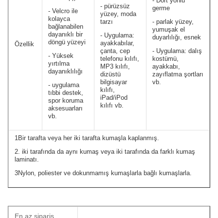
- Dört yönlü
- pürüzsüz
germe
- Velcro ile
yüzey, moda
kolayca
tarzı
- parlak yüzey,
bağlanabilen
yumuşak el
dayanıklı bir
- Uygulama:
duyarlılığı, esnek
döngü yüzeyi
ayakkabılar,
Özellik
çanta, cep
- Uygulama: dalış
- Yüksek
telefonu kılıfı,
kostümü,
yırtılma
MP3 kılıfı,
ayakkabı,
dayanıklılığı
dizüstü
zayıflatma şortları
bilgisayar
vb.
- uygulama
kılıfı,
tıbbi destek,
iPad/iPod
spor koruma
kılıfı vb.
aksesuarları
vb.
1Bir tarafta veya her iki tarafta kumaşla kaplanmış.
2. iki tarafında da aynı kumaş veya iki tarafında da farklı kumaş
laminatı.
3Nylon, poliester ve dokunmamış kumaşlarla bağlı kumaşlarla.
En az sipariş