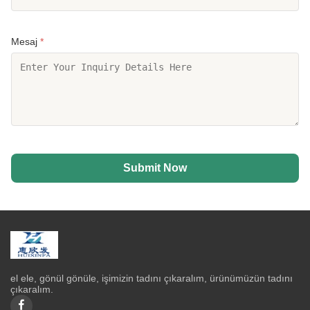
Mesaj
*
Submit Now
el ele, gönül gönüle, işimizin tadını çıkaralım, ürünümüzün tadını
çıkaralım.