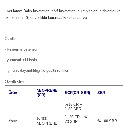
Uygulama: Dalış kıyafetleri, sörf kıyafetleri, su elbiseleri, eldivenler ve
aksesuarlar. Spor ve tıbbi koruma aksesuarları vb.
Özellik:
- İyi germe yeteneği
- yumuşak el hissini
- iyi renk dayanıklılığı ile çeşitli renkler
Özellikler
NEOPRENE
Ürün
SCR
(
CR+SBR
)
SBR
((CR)
%15 CR +
%85 SBR
% 30 CR + %
% 100
Yapı:
% 100 SBR
70 SBR
NEOPRENE