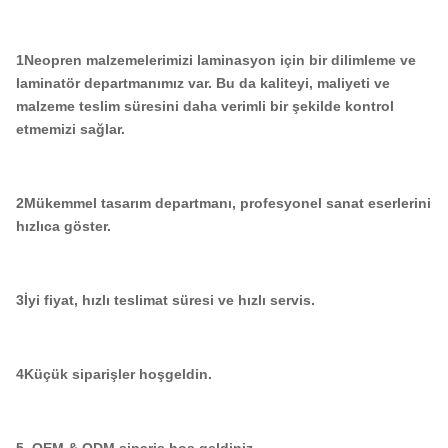
1Neopren malzemelerimizi laminasyon için bir dilimleme ve
laminatör departmanımız var. Bu da kaliteyi, maliyeti ve
malzeme teslim süresini daha verimli bir şekilde kontrol
etmemizi sağlar.
2Mükemmel tasarım departmanı, profesyonel sanat eserlerini
hızlıca göster.
3İyi fiyat, hızlı teslimat süresi ve hızlı servis.
4Küçük siparişler hoşgeldin.
5. OEM & ODM sipariş hoş geldiniz