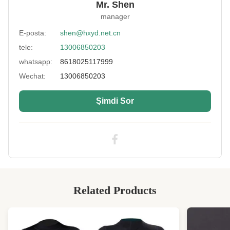
Mr. Shen
vb.
manager
Performance:
Su geçirmez, mükemmel esneklik ve yumuşak,
E-posta:
shen@hxyd.net.cn
soğuğa dayanıklı
tele:
13006850203
Color:
Müşteri isteği olarak
whatsapp:
8618025117999
Size:
51" x 130", 51" x 80"
Wechat:
13006850203
Thickness:
2mm-7mm
Şimdi Sor
High Light:
51" X 80" Neopren Malzeme
,
SCR Naylon Neopren Malzeme
,
SCR Naylon neopren sünger levha
Related Products